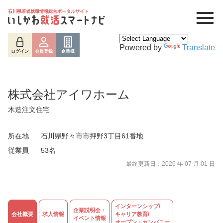
石川県若者就職情報総合ポータルサイト
Powered by
Translate
ログイン
会員登録
企業様
株式会社アイワホーム
木造注文住宅
所在地
石川県野々市市押野3丁目61番地
従業員
53名
最終更新日：2026 年 07 月 01 日
インターンシップ/
企業説明会・
会社概要
求人情報
キャリア教育/
イベント情報
ログイン
会員登録
企業様
オープン・カンパニー