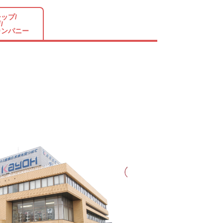
ップ/
/
カンパニー