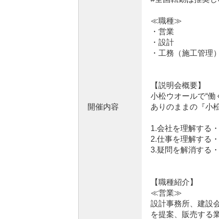
≪職種≫
・営業
・設計
・工務（施工管理
【説明会概要】
小松ウオールで“働
開催内容
ありのままの『小
1.会社を理解する
2.仕事を理解する
3.疑問を解消する
【職種紹介】
≪営業≫
設計事務所、建設
を提案、販売する