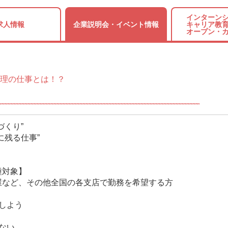
インターンシ
求人情報
企業説明会・
イベント情報
キャリア教育
オープン・
理の仕事とは！？
づくり”
に残る仕事”
種対象】
屋など、その他全国の各支店で勤務を希望する方
しよう
ない