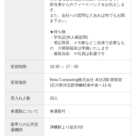
担当者からのフィードバックをお伝えしま
す。
また、会社への質問などあれば何でもお聞
き下さい。
★持ち物
・学生証(本人確認用)
・筆記用具、メモ帳などご自身で必要なも
の ※開発端末は準備いたします
・服装自由 ※社員は私服です
実習時間
10:30 ～ 17：00
Beta Computing株式会社 本社2階 開発室
実習場所
(石川県河北郡津幡町南中条ヘ11-4)
受入れ人数
20人
車通勤について
車通勤可
最寄りの公共交
津幡駅より徒歩3分
通機関