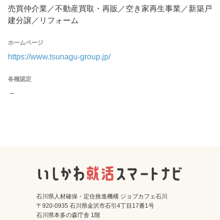
売買仲介業／不動産買取・再販／空き家再生事業／新築戸
建分譲／リフォーム
ホームページ
https://www.tsunagu-group.jp/
各種認定
－
石川県人材確保・定住推進機構 ジョブカフェ石川
〒920-0935 石川県金沢市石引4丁目17番1号
石川県本多の森庁舎 1階