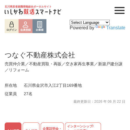
石川県若者就職情報総合ポータルサイト
Powered by
Translate
ログイン
会員登録
企業様
つなぐ不動産株式会社
売買仲介業／不動産買取・再販／空き家再生事業／新築戸建分譲
／リフォーム
所在地
石川県金沢市入江2丁目169番地
従業員
27名
最終更新日：2026 年 06 月 22 日
ログイン
会員登録
企業様
インターンシップ/
企業説明会・