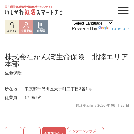
石川県若者就職情報総合ポータルサイト
Powered by
Translate
ログイン
会員登録
企業様
株式会社かんぽ生命保険 北陸エリア
本部
生命保険
所在地
東京都千代田区大手町二丁目3番1号
従業員
17,952名
ログイン
会員登録
企業様
最終更新日：2026 年 06 月 25 日
インターンシップ/
企業説明会・