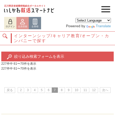
石川県若者就職情報総合ポータルサイト
Powered by
Translate
ログイン
会員登録
企業様
インターンシップ/キャリア教育/オープン・カ
ンパニーで探す
絞り込み検索フォームを表示
227件中 61〜70件を表示
227件中 61〜70件を表示
ログイン
会員登録
企業様
戻る
2
3
4
5
6
7
8
9
10
11
12
次へ