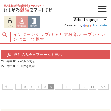
石川県若者就職情報総合ポータルサイト
Powered by
Translate
ログイン
会員登録
企業様
インターンシップ/キャリア教育/オープン・カ
ンパニーで探す
絞り込み検索フォームを表示
225件中 81〜90件を表示
225件中 81〜90件を表示
ログイン
会員登録
企業様
戻る
4
5
6
7
8
9
10
11
12
13
14
次へ