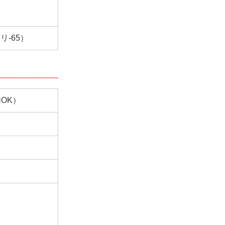
-65）
OK）