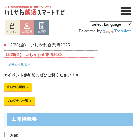
石川県若者就職情報総合ポータルサイト
Powered by
Translate
ログイン
会員登録
企業様
■
12/26(金) いしかわ企業博2025
12/26(金) いしかわ企業博2025
チラシを見る ＞
▼イベント参加前にぜひご覧ください！▼
当日の会場図 ＞
プログラム一覧 ＞
1.開催概要
内容