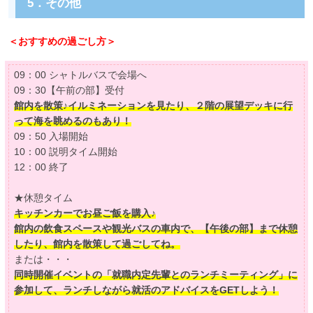
5．その他
＜おすすめの過ごし方＞
09：00 シャトルバスで会場へ
09：30【午前の部】受付
館内を散策♪イルミネーションを見たり、２階の展望デッキに行
って海を眺めるのもあり！
09：50 入場開始
10：00 説明タイム開始
12：00 終了
★休憩タイム
キッチンカーでお昼ご飯を購入♪
館内の飲食スペースや観光バスの車内で、【午後の部】まで休憩
したり、館内を散策して過ごしてね。
または・・・
同時開催イベントの「就職内定先輩とのランチミーティング」に
参加して、ランチしながら就活のアドバイスをGETしよう！