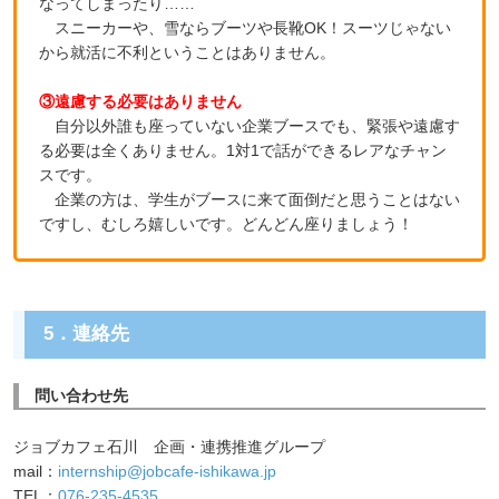
なってしまったり……
スニーカーや、雪ならブーツや長靴OK！スーツじゃない
から就活に不利ということはありません。
③遠慮する必要はありません
自分以外誰も座っていない企業ブースでも、緊張や遠慮す
る必要は全くありません。1対1で話ができるレアなチャン
スです。
企業の方は、学生がブースに来て面倒だと思うことはない
ですし、むしろ嬉しいです。どんどん座りましょう！
5．連絡先
問い合わせ先
ジョブカフェ石川 企画・連携推進グループ
mail：
internship@jobcafe-ishikawa.jp
TEL：
076-235-4535