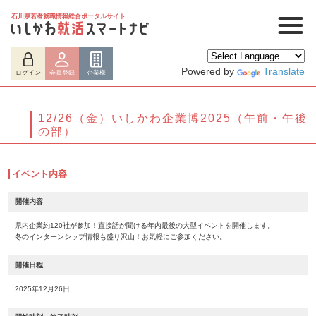
石川県若者就職情報総合ポータルサイト
Powered by
Translate
ログイン
会員登録
企業様
12/26（金）いしかわ企業博2025（午前・午後
の部）
イベント内容
開催内容
県内企業約120社が参加！直接話が聞ける年内最後の大型イベントを開催します。
冬のインターンシップ情報も盛り沢山！お気軽にご参加ください。
ログイン
会員登録
企業様
開催日程
2025年12月26日