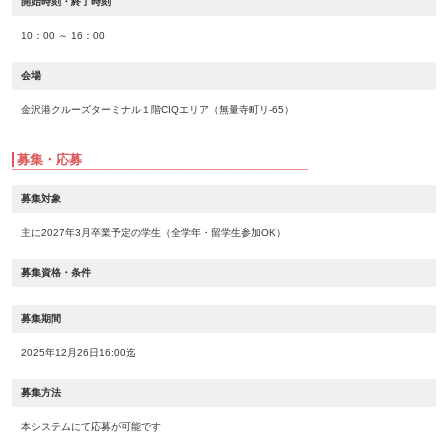
開始時刻・終了時刻
10：00 ～ 16：00
会場
金沢港クルーズターミナル１階CIQエリア（無量寺町リ-65）
募集・応募
募集対象
主に2027年3月卒業予定の学生（全学年・留学生参加OK）
募集資格・条件
募集期間
2025年12月26日16:00迄
募集方法
本システムにて応募が可能です