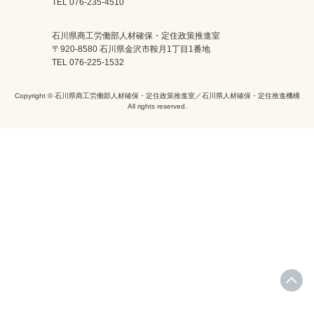
TEL 076-235-4510
石川県商工労働部人材確保・定住政策推進室
〒920-8580 石川県金沢市鞍月1丁目1番地
TEL 076-225-1532
Copyright © 石川県商工労働部人材確保・定住政策推進室／石川県人材確保・定住推進機構
All rights reserved.