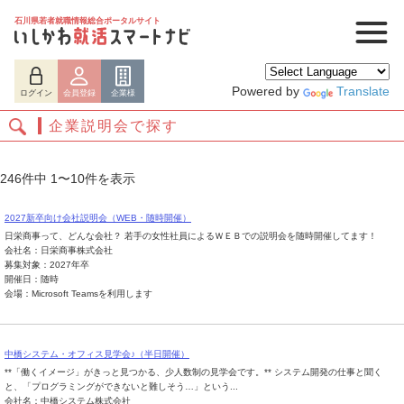
石川県若者就職情報総合ポータルサイト
Powered by
Translate
ログイン
会員登録
企業様
企業説明会で探す
246件中 1〜10件を表示
2027新卒向け会社説明会（WEB・随時開催）
日栄商事って、どんな会社？ 若手の女性社員によるＷＥＢでの説明会を随時開催してます！
会社名：日栄商事株式会社
募集対象：2027年卒
開催日：随時
会場：Microsoft Teamsを利用します
ログイン
会員登録
企業様
中橋システム・オフィス見学会♪（半日開催）
**「働くイメージ」がきっと見つかる、少人数制の見学会です。** システム開発の仕事と聞く
と、「プログラミングができないと難しそう…」という...
会社名：中橋システム株式会社