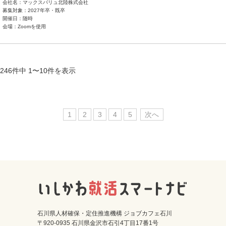
会社名：マックスバリュ北陸株式会社
募集対象：2027年卒・既卒
開催日：随時
会場：Zoomを使用
246件中 1〜10件を表示
1
2
3
4
5
次へ
石川県人材確保・定住推進機構 ジョブカフェ石川
〒920-0935 石川県金沢市石引4丁目17番1号