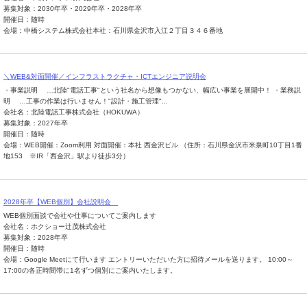
募集対象：2030年卒・2029年卒・2028年卒
開催日：随時
会場：中橋システム株式会社本社：石川県金沢市入江２丁目３４６番地
＼WEB&対面開催／インフラストラクチャ・ICTエンジニア説明会
・事業説明 …北陸"電話工事"という社名から想像もつかない、幅広い事業を展開中！ ・業務説
明 …工事の作業は行いません！"設計・施工管理"...
会社名：北陸電話工事株式会社（HOKUWA）
募集対象：2027年卒
開催日：随時
会場：WEB開催：Zoom利用 対面開催：本社 西金沢ビル （住所：石川県金沢市米泉町10丁目1番
地153 ※IR「西金沢」駅より徒歩3分）
2028年卒【WEB個別】会社説明会
WEB個別面談で会社や仕事についてご案内します
会社名：ホクショー辻茂株式会社
募集対象：2028年卒
開催日：随時
会場：Google Meetにて行います エントリーいただいた方に招待メールを送ります。 10:00～
17:00の各正時間帯に1名ずつ個別にご案内いたします。