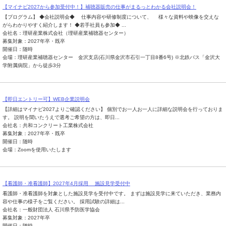
【マイナビ2027から参加受付中！】補聴器販売の仕事がまるっとわかる会社説明会！
【プログラム】 ◆会社説明会◆ 仕事内容や研修制度について、 様々な資料や映像を交えな
がらわかりやすく紹介します！ ◆若手社員も参加◆ ...
会社名：理研産業株式会社（理研産業補聴器センター）
募集対象：2027年卒・既卒
開催日：随時
会場：理研産業補聴器センター 金沢支店(石川県金沢市石引一丁目8番6号) ※北鉄バス「金沢大
学附属病院」から徒歩3分
【即日エントリー可】WEB企業説明会
【詳細はマイナビ2027よりご確認ください】 個別でお一人お一人に詳細な説明会を行っておりま
す。 説明を聞いたうえで選考ご希望の方は、即日...
会社名：共和コンクリート工業株式会社
募集対象：2027年卒・既卒
開催日：随時
会場：Zoomを使用いたします
【看護師・准看護師】2027年4月採用 施設見学受付中
看護師・准看護師を対象とした施設見学を受付中です。 まずは施設見学に来ていただき、業務内
容や仕事の様子をご覧ください。 採用試験の詳細は...
会社名：一般財団法人 石川県予防医学協会
募集対象：2027年卒
開催日：随時