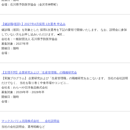
会場：石川県予防医学協会（金沢市神野町）
【健診職(巡回) 】2027年4月採用 1次選考 申込み
健診職（巡回）を対象とした 採用1次選考を下記の要領で開催いたします。 なお、説明会に参加
していない方もお申し込みいただけます。 ■対...
会社名：一般財団法人 石川県予防医学協会
募集対象：2027年卒
開催日：随時
会場：
【文理不問】企業研究および「生産管理職」の職種研究会
【実施プログラム】 企業研究および「生産管理職」の職種研究をおこないます。 当社の会社説明
だけでなく、 当社を取り巻く中食市場やコンビニ...
会社名：わらべや日洋食品株式会社
募集対象：2029年卒・2028年卒
開催日：随時
会場：
マックスバリュ北陸株式会社 会社説明会
当社の会社説明会、選考戦略など