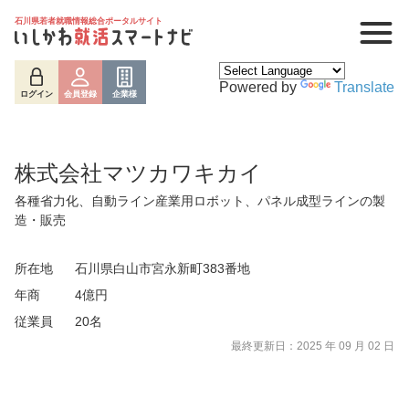
石川県若者就職情報総合ポータルサイト
Powered by
Translate
ログイン
会員登録
企業様
株式会社マツカワキカイ
各種省力化、自動ライン産業用ロボット、パネル成型ラインの製
造・販売
所在地
石川県白山市宮永新町383番地
年商
4億円
従業員
20名
最終更新日：2025 年 09 月 02 日
ログイン
会員登録
企業様