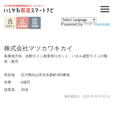
石川県若者就職情報総合ポータルサイト
Powered by
Translate
ログイン
会員登録
企業様
株式会社マツカワキカイ
各種省力化、自動ライン産業用ロボット、パネル成型ラインの製
造・販売
所在地
石川県白山市宮永新町383番地
年商
4億円
ログイン
会員登録
企業様
従業員
20名
最終更新日：2025 年 09 月 02 日