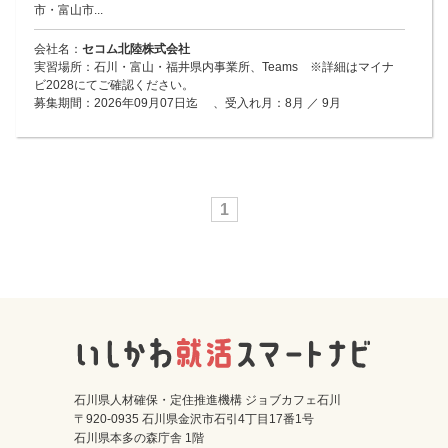
市・富山市...
会社名：
セコム北陸株式会社
実習場所：石川・富山・福井県内事業所、Teams ※詳細はマイナ
ビ2028にてご確認ください。
募集期間：2026年09月07日迄 、受入れ月：8月 ／ 9月
1
石川県人材確保・定住推進機構 ジョブカフェ石川
〒920-0935 石川県金沢市石引4丁目17番1号
石川県本多の森庁舎 1階