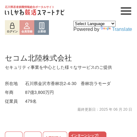
石川県若者就職情報総合ポータルサイト
Powered by
Translate
ログイン
会員登録
企業様
セコム北陸株式会社
セキュリティ事業を中心とした様々なサービスのご提供
所在地
石川県金沢市香林坊2-4-30 香林坊ラモーダ
年商
87億3,800万円
従業員
479名
ログイン
会員登録
企業様
最終更新日：2025 年 06 月 20 日
インターンシップ/