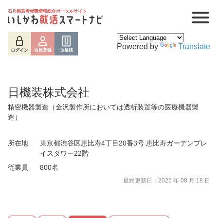
石川県若者就職情報総合ポータルサイト
Powered by
Translate
ログイン
会員登録
企業様
日機装株式会社
精密機器製造（金沢製作所においては透析装置等の医療機器製
造）
所在地
東京都渋谷区恵比寿4丁目20番3号 恵比寿ガーデンプレ
イスタワー22階
ログイン
会員登録
企業様
従業員
800名
最終更新日：2025 年 08 月 18 日