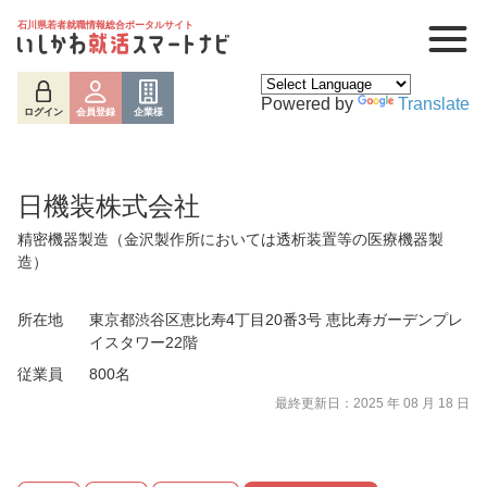
石川県若者就職情報総合ポータルサイト
Powered by
Translate
ログイン
会員登録
企業様
日機装株式会社
精密機器製造（金沢製作所においては透析装置等の医療機器製
造）
所在地
東京都渋谷区恵比寿4丁目20番3号 恵比寿ガーデンプレ
イスタワー22階
ログイン
会員登録
企業様
従業員
800名
最終更新日：2025 年 08 月 18 日