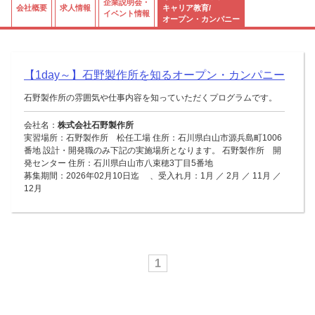
企業説明会・
会社概要
求人情報
キャリア教育/
イベント情報
オープン・カンパニー
【1day～】石野製作所を知るオープン・カンパニー
石野製作所の雰囲気や仕事内容を知っていただくプログラムです。
会社名：
株式会社石野製作所
実習場所：石野製作所 松任工場 住所：石川県白山市源兵島町1006
番地 設計・開発職のみ下記の実施場所となります。 石野製作所 開
発センター 住所：石川県白山市八束穂3丁目5番地
募集期間：2026年02月10日迄 、受入れ月：1月 ／ 2月 ／ 11月 ／
12月
1