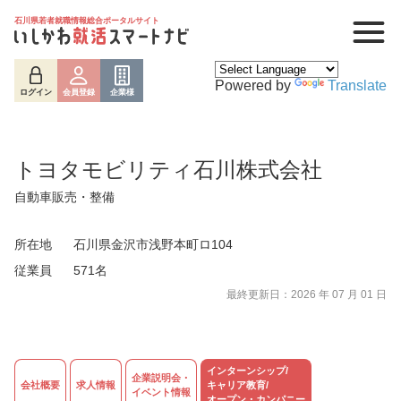
石川県若者就職情報総合ポータルサイト
Powered by
Translate
ログイン
会員登録
企業様
トヨタモビリティ石川株式会社
自動車販売・整備
所在地
石川県金沢市浅野本町ロ104
従業員
571名
最終更新日：2026 年 07 月 01 日
ログイン
会員登録
企業様
インターンシップ/
企業説明会・
会社概要
求人情報
キャリア教育/
イベント情報
オープン・カンパニー