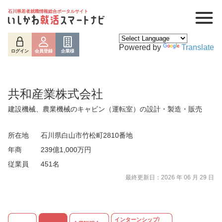
石川県若者就職情報総合ポータルサイト
Powered by
Translate
ログイン
会員登録
企業様
共和産業株式会社
建設機械、農業機械のキャビン（運転室）の設計・製造・販売
所在地
石川県白山市竹松町2810番地
年商
239億1,000万円
従業員
451名
ログイン
会員登録
企業様
最終更新日：2026 年 06 月 29 日
インターンシップ/