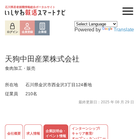
石川県若者就職情報総合ポータルサイト
Powered by
Translate
ログイン
会員登録
企業様
天狗中田産業株式会社
食肉加工・販売
所在地
石川県金沢市西金沢3丁目124番地
従業員
210名
最終更新日：2025 年 08 月 29 日
ログイン
会員登録
企業様
インターンシップ/
企業説明会・
会社概要
求人情報
キャリア教育/
イベント情報
オープン・カンパニー