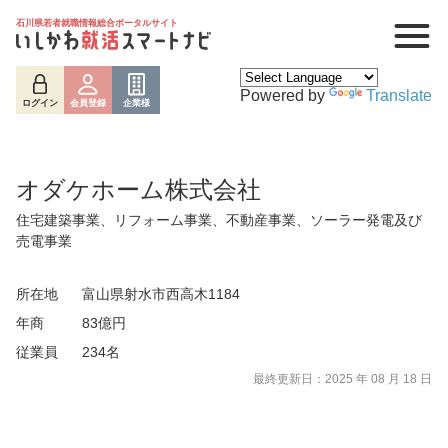
石川県若者就職情報総合ポータルサイト
Powered by
Translate
ログイン
会員登録
企業様
オダケホーム株式会社
住宅建築事業、リフォーム事業、不動産事業、ソーラー発電及び
売電事業
所在地
富山県射水市西高木1184
年商
83億円
ログイン
会員登録
企業様
従業員
234名
最終更新日：2025 年 08 月 18 日