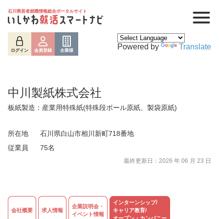
石川県若者就職情報総合ポータルサイト
Powered by
Translate
ログイン
会員登録
企業様
中川製紙株式会社
板紙製造：産業用特殊紙(特殊段ボール原紙、製袋原紙)
所在地
石川県白山市相川新町718番地
従業員
75名
最終更新日：2026 年 06 月 23 日
ログイン
会員登録
企業様
インターンシップ/
企業説明会・
会社概要
求人情報
キャリア教育/
イベント情報
オープン・カンパニー