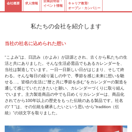
企業説明会・
会社概要
求人情報
キャリア教育/
イベント情報
オープン・カンパニー
私たちの会社を紹介します
当社の社名に込められた想い
“こよみ”は、日読み（かよみ）が語源とされ、古くから私たちの生
活と共にありました。そんな生活必需品でもあるカレンダーを、
当社は製造しています。一日一日新しい日がはじまり、そして終
わる。そんな毎日の繰り返しの中で、季節を感じ未来に想いを馳
せる…。皆様の生活に“暦と共に季節を歩む”をカレンダーの製造を
通して感じていただきたいと願い、カレンダーづくりに取り組ん
でいます。主力製造商品の中でも日めくりカレンダーは、商品化
されてから100年以上の歴史をもった伝統のある製品です。社名
の“Ｔ”は、その伝統を継承したいという思いから“tradition（伝
統）”の頭文字を取りました。