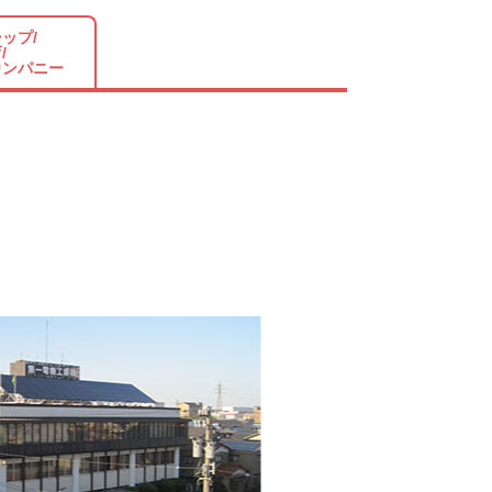
ップ/
/
カンパニー