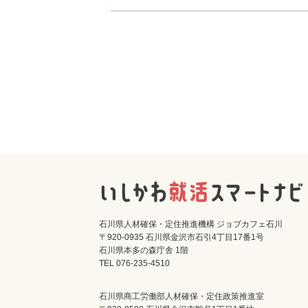
石川県人材確保・定住推進機構 ジョブカフェ石川
〒920-0935 石川県金沢市石引4丁目17番1号
石川県本多の森庁舎 1階
TEL 076-235-4510
石川県商工労働部人材確保・定住政策推進室