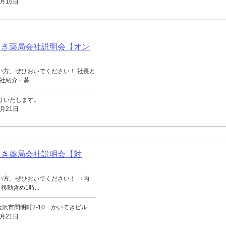
月16日
てき薬局会社説明会【オン
い方、ぜひおいでください！ 社長と
紹介・募...
送りいたします。
月21日
てき薬局会社説明会【対
い方、ぜひおいでください！ 〈内
動含め1時...
沢市間明町2-10 かいてきビル
月21日