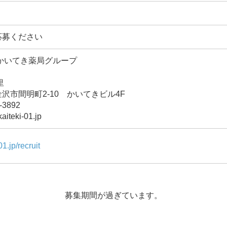
応募ください
かいてき薬局グループ
里
間明町2-10 かいてきビル4F
3892
teki-01.jp
1.jp/recruit
募集期間が過ぎています。