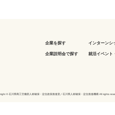
企業を探す
インターンシ
企業説明会で探す
就活イベント・
yright © 石川県商工労働部人材確保・定住政策推進室／石川県人材確保・定住推進機構 All rights reser