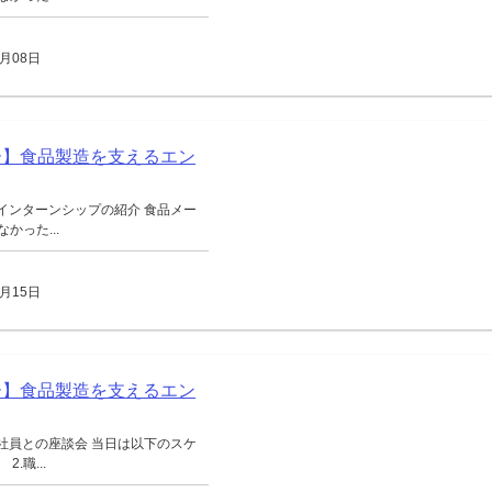
月08日
ー】食品製造を支えるエン
インターンシップの紹介 食品メー
った...
月15日
ー】食品製造を支えるエン
社員との座談会 当日は以下のスケ
.職...