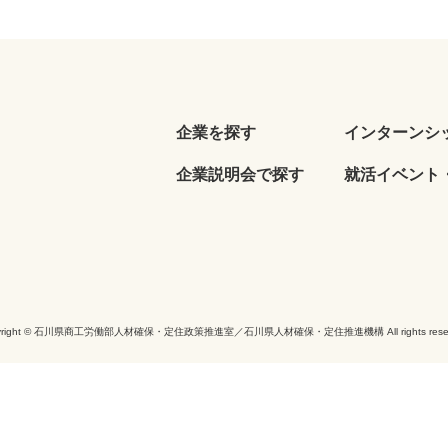
企業を探す
インターンシ
企業説明会で探す
就活イベント・
yright © 石川県商工労働部人材確保・定住政策推進室／石川県人材確保・定住推進機構 All rights reser