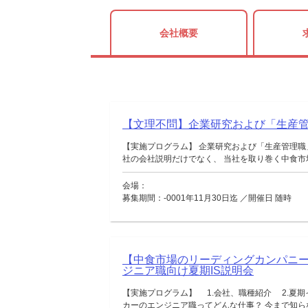
会社概要
【文理不問】企業研究および「生産
【実施プログラム】 企業研究および「生産管理職
社の会社説明だけでなく、 当社を取り巻く中食市場
会場：
募集期間：-0001年11月30日迄 ／開催日 随時
【中食市場のリーディングカンパニ
ジニア職向け夏期IS説明会
【実施プログラム】 1.会社、職種紹介 2.夏期
カーのエンジニア職ってどんな仕事？ 今まで知らなか