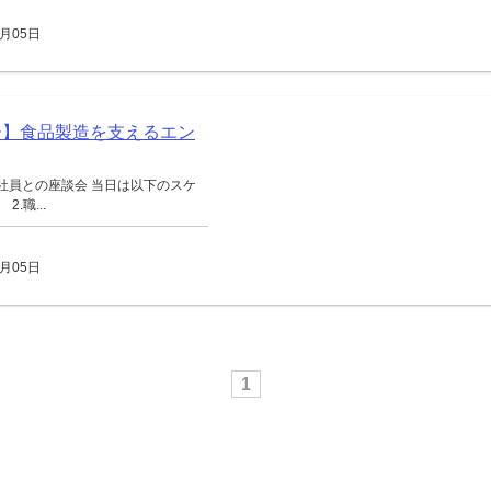
月05日
ー】食品製造を支えるエン
社員との座談会 当日は以下のスケ
.職...
月05日
1