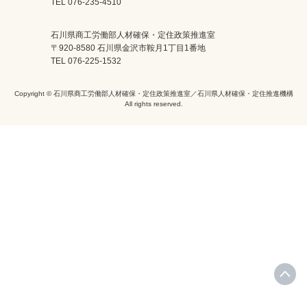
TEL 076-235-4510
石川県商工労働部人材確保・定住政策推進室
〒920-8580 石川県金沢市鞍月1丁目1番地
TEL 076-225-1532
Copyright © 石川県商工労働部人材確保・定住政策推進室／石川県人材確保・定住推進機構
All rights reserved.