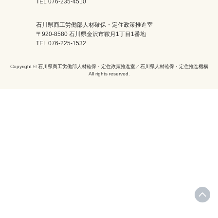
TEL 076-235-4510
石川県商工労働部人材確保・定住政策推進室
〒920-8580 石川県金沢市鞍月1丁目1番地
TEL 076-225-1532
Copyright © 石川県商工労働部人材確保・定住政策推進室／石川県人材確保・定住推進機構
All rights reserved.