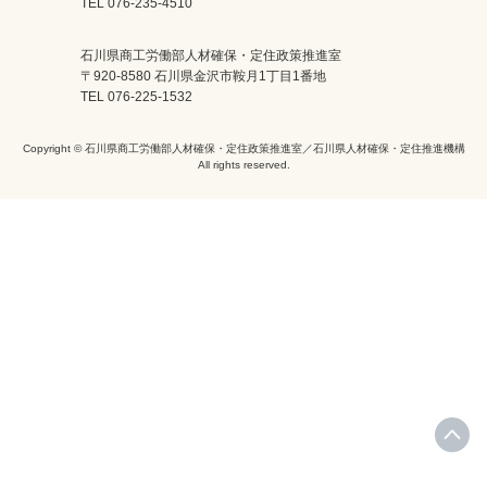
TEL 076-235-4510
石川県商工労働部人材確保・定住政策推進室
〒920-8580 石川県金沢市鞍月1丁目1番地
TEL 076-225-1532
Copyright © 石川県商工労働部人材確保・定住政策推進室／石川県人材確保・定住推進機構
All rights reserved.