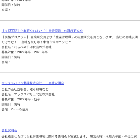
開催日：随時
会場：
【文理不問】企業研究および「生産管理職」の職種研究会
【実施プログラム】 企業研究および「生産管理職」の職種研究をおこないます。 当社の会社説明
だけでなく、 当社を取り巻く中食市場やコンビニ...
会社名：わらべや日洋食品株式会社
募集対象：2029年卒・2028年卒
開催日：随時
会場：
マックスバリュ北陸株式会社 会社説明会
当社の会社説明会、選考戦略など
会社名：マックスバリュ北陸株式会社
募集対象：2027年卒・既卒
開催日：随時
会場：Zoomを使用
会社説明会
会社概要ならびに当社募集職種に関する説明会を実施します。 毎週火曜・木曜の午前・午後に実