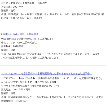
会社名：北陸電話工事株式会社（HOKUWA）
募集対象：2027年卒
開催日：随時
会場：WEB開催：Zoom利用 対面開催：本社 西金沢ビル （住所：石川県金沢市米泉町10丁目1番
地153 ※IR「西金沢」駅より徒歩3分）
2028年卒【WEB個別】会社説明会
WEB個別面談で会社や仕事についてご案内します
会社名：ホクショー辻茂株式会社
募集対象：2028年卒
開催日：随時
会場：Google Meetにて行います エントリーいただいた方に招待メールを送ります。 10:00～
17:00の各正時間帯に1名ずつ個別にご案内いたします。
【マイナビ2027から参加受付中！】補聴器販売の仕事がまるっとわかる会社説明会！
【プログラム】 ◆会社説明会◆ 仕事内容や研修制度について、 様々な資料や映像を交えな
がらわかりやすく紹介します！ ◆若手社員も参加◆ ...
会社名：理研産業株式会社（理研産業補聴器センター）
募集対象：2027年卒・既卒
開催日：随時
会場：理研産業補聴器センター 金沢支店(石川県金沢市石引一丁目8番6号) ※北鉄バス「金沢大
学附属病院」から徒歩3分