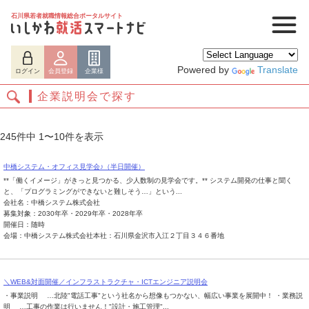
石川県若者就職情報総合ポータルサイト
Powered by
Translate
ログイン
会員登録
企業様
企業説明会で探す
245件中 1〜10件を表示
中橋システム・オフィス見学会♪（半日開催）
**「働くイメージ」がきっと見つかる、少人数制の見学会です。** システム開発の仕事と聞く
と、「プログラミングができないと難しそう…」という...
会社名：中橋システム株式会社
募集対象：2030年卒・2029年卒・2028年卒
開催日：随時
会場：中橋システム株式会社本社：石川県金沢市入江２丁目３４６番地
ログイン
会員登録
企業様
＼WEB&対面開催／インフラストラクチャ・ICTエンジニア説明会
・事業説明 …北陸"電話工事"という社名から想像もつかない、幅広い事業を展開中！ ・業務説
明 …工事の作業は行いません！"設計・施工管理"...