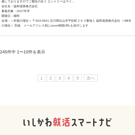
施しておりますのでご都合の合う エントリーはマイ...
会社名：協和道路株式会社
募集対象：2027年卒
開催日：随時
会場：＜対面の場合＞ 〒924-0841 石川県白山市平松町２６３番地１ 協和道路株式会社 ＜WEB
の場合＞ 別途、メールアドレス宛にzoom視聴URLを送付します
245件中 1〜10件を表示
1
2
3
4
5
次へ