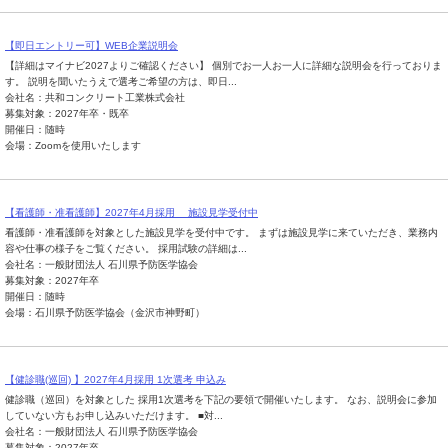
【即日エントリー可】WEB企業説明会
【詳細はマイナビ2027よりご確認ください】 個別でお一人お一人に詳細な説明会を行っておりま
す。 説明を聞いたうえで選考ご希望の方は、即日...
会社名：共和コンクリート工業株式会社
募集対象：2027年卒・既卒
開催日：随時
会場：Zoomを使用いたします
【看護師・准看護師】2027年4月採用 施設見学受付中
看護師・准看護師を対象とした施設見学を受付中です。 まずは施設見学に来ていただき、業務内
容や仕事の様子をご覧ください。 採用試験の詳細は...
会社名：一般財団法人 石川県予防医学協会
募集対象：2027年卒
開催日：随時
会場：石川県予防医学協会（金沢市神野町）
【健診職(巡回) 】2027年4月採用 1次選考 申込み
健診職（巡回）を対象とした 採用1次選考を下記の要領で開催いたします。 なお、説明会に参加
していない方もお申し込みいただけます。 ■対...
会社名：一般財団法人 石川県予防医学協会
募集対象：2027年卒