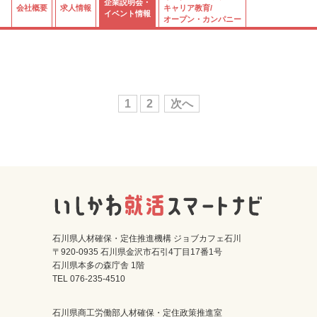
企業説明会・
会社概要
求人情報
キャリア教育/
イベント情報
オープン・カンパニー
1
2
次へ
石川県人材確保・定住推進機構 ジョブカフェ石川
〒920-0935 石川県金沢市石引4丁目17番1号
石川県本多の森庁舎 1階
TEL 076-235-4510
石川県商工労働部人材確保・定住政策推進室