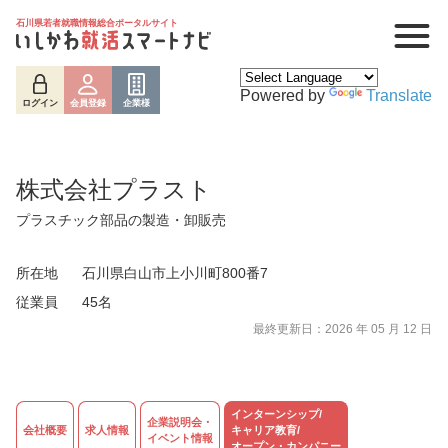
石川県若者就職情報総合ポータルサイト
Powered by
Translate
ログイン
会員登録
企業様
株式会社プラスト
プラスチック部品の製造・卸販売
所在地
石川県白山市上小川町800番7
従業員
45名
最終更新日：2026 年 05 月 12 日
ログイン
会員登録
企業様
インターンシップ/
企業説明会・
会社概要
求人情報
キャリア教育/
イベント情報
オープン・カンパニー