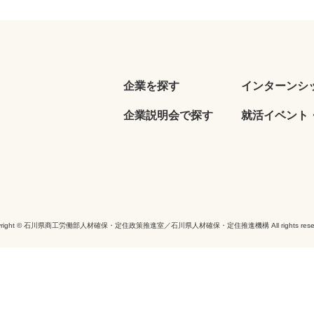
企業を探す
インターンシ
企業説明会で探す
就活イベント・
yright © 石川県商工労働部人材確保・定住政策推進室／石川県人材確保・定住推進機構 All rights reser