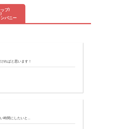
ップ/
/
カンパニー
だければと思います！
時間にしたいと...