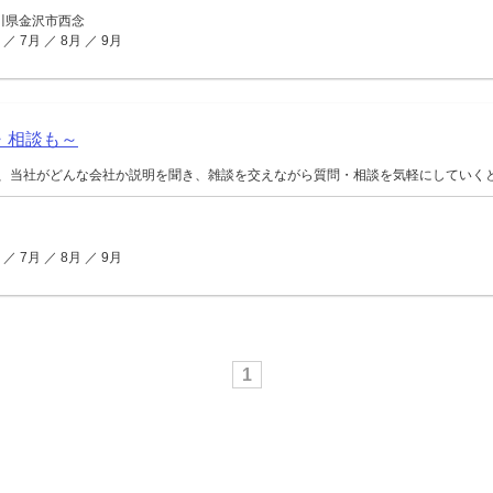
石川県金沢市西念
7月 ／ 8月 ／ 9月
・相談も～
、当社がどんな会社か説明を聞き、雑談を交えながら質問・相談を気軽にしていくという
7月 ／ 8月 ／ 9月
1