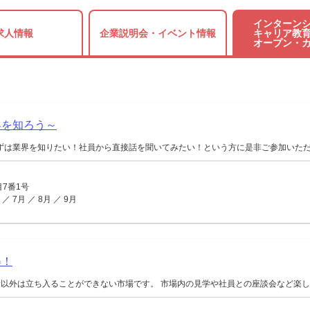
インターンシ
求人情報
企業説明会・
イベント情報
キャリア教育
オープン・
界を知ろう～
ずは業界を知りたい！社員から直接話を聞いてみたい！という方に是非ご参加いた
7番1号
7月 ／ 8月 ／ 9月
得！
以外は立ち入ることができない市場です。 市場内の見学や社員との座談会など楽しい