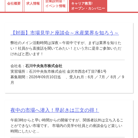
企業説明会・
会社概要
求人情報
キャリア教育/
イベント情報
オープン・カンパニー
【対面】市場見学と座談会～水産業界を知ろう～
弊社のメイン活動時間は深夜～午前中ですが、まずは業界を知りた
い！社員から直接話を聞いてみたい！という方に是非ご参加いただ
ければと思います！
会社名：
石川中央魚市株式会社
実習場所：石川中央魚市株式会社 金沢市西念4丁目7番1号
募集期間：2026年09月10日迄 、受入れ月：6月 ／ 7月 ／ 8月 ／ 9
月
夜中の市場へ潜入！早起きは三文の得！
午前3時からと早い時間からの開催ですが、関係者以外は立ち入るこ
とができない市場です。 市場内の見学や社員との座談会など楽しい
時間にしたいと...