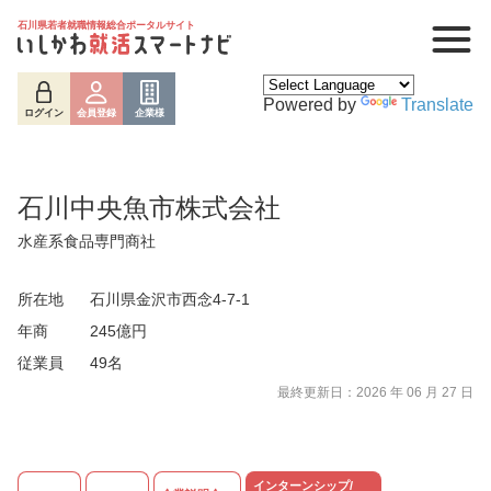
石川県若者就職情報総合ポータルサイト
Powered by
Translate
ログイン
会員登録
企業様
石川中央魚市株式会社
水産系食品専門商社
所在地
石川県金沢市西念4-7-1
年商
245億円
従業員
49名
最終更新日：2026 年 06 月 27 日
ログイン
会員登録
企業様
インターンシップ/