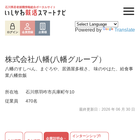
石川県若者就職情報総合ポータルサイト
Powered by
Translate
ログイン
会員登録
企業様
株式会社八幡(八幡グループ）
八幡のすしべん、まぐろや、居酒屋多根さ、 味のやはた、給食事
業八幡炊飯
所在地
石川県羽咋市兵庫町午10
従業員
470名
ログイン
会員登録
企業様
最終更新日：2026 年 06 月 30 日
インターンシップ/
企業説明会・