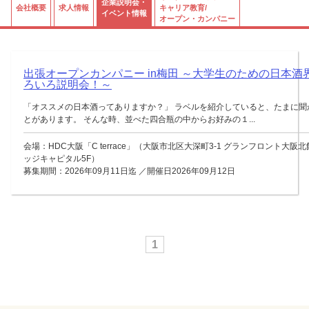
企業説明会・
会社概要
求人情報
キャリア教育/
イベント情報
オープン・カンパニー
出張オープンカンパニー in梅田 ～大学生のための日本酒
ろいろ説明会！～
「オススメの日本酒ってありますか？」 ラベルを紹介していると、たまに聞
とがあります。 そんな時、並べた四合瓶の中からお好みの１...
会場：HDC大阪「C terrace」（大阪市北区大深町3-1 グランフロント大阪北
ッジキャピタル5F）
募集期間：2026年09月11日迄 ／開催日2026年09月12日
1