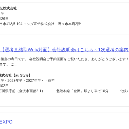
伝株式会社
年卒
月26日
市堀内5-194 ヨシダ宣伝株式会社 野々市本店2階
】【選考直結型Web/対面】会社説明会はこちら～1次選考の案
株）採用担当の寺田です。 会社説明会ご予約画面をご覧いただき、ありがとうございます
。 ご...
K株式会社【au Style】
年卒・2028年卒・2027年卒・・既卒
月02日
tyle石川県庁前（金沢市西都2-1） 北陸本線「金沢」駅より車で10分 北鉄
EXPO