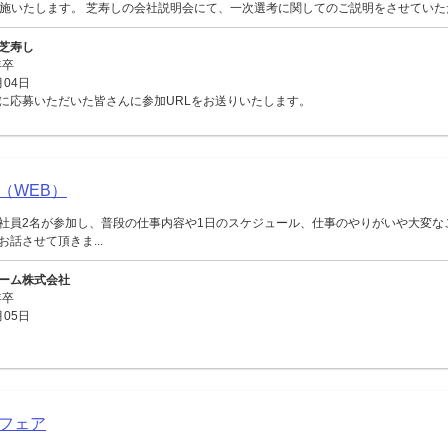
実施いたします。 芝寿しの会社説明会にて、一次選考に関してのご説明をさせていた
芝寿し
年卒
月04日
に応募いただいた皆さんに参加URLをお送りいたします。
（WEB）
社員2名が参加し、普段の仕事内容や1日のスケジュール、仕事のやりがいや大変な
話させて頂きま...
ーム株式会社
年卒
月05日
フェア