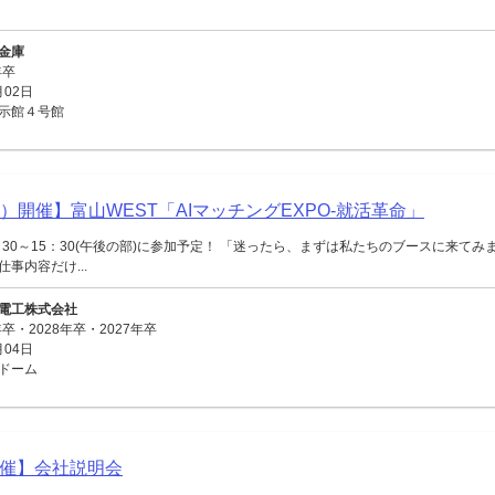
金庫
年卒
月02日
示館４号館
）開催】富山WEST「AIマッチングEXPO-就活革命」
：30～15：30(午後の部)に参加予定！ 「迷ったら、まずは私たちのブースに来てみ
事内容だけ...
電工株式会社
卒・2028年卒・2027年卒
月04日
ドーム
開催】会社説明会