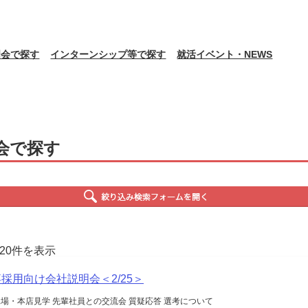
明会で探す
インターンシップ等で探す
就活イベント・NEWS
会で探す
120件を表示
卒採用向け会社説明会＜2/25＞
工場・本店見学 先輩社員との交流会 質疑応答 選考について