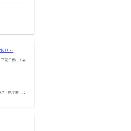
内あり～
！ 下記日程にて会
バス「県庁前」よ