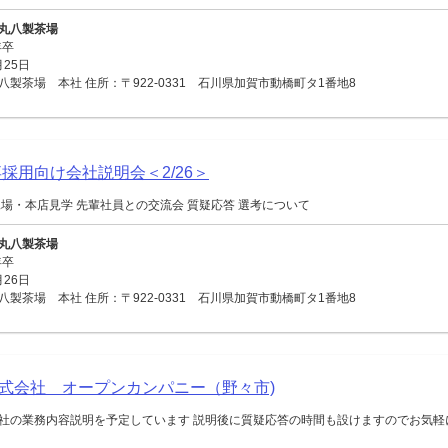
丸八製茶場
年卒
月25日
製茶場 本社 住所：〒922-0331 石川県加賀市動橋町タ1番地8
卒採用向け会社説明会＜2/26＞
工場・本店見学 先輩社員との交流会 質疑応答 選考について
丸八製茶場
年卒
月26日
製茶場 本社 住所：〒922-0331 石川県加賀市動橋町タ1番地8
式会社 オープンカンパニー（野々市)
社の業務内容説明を予定しています 説明後に質疑応答の時間も設けますのでお気軽