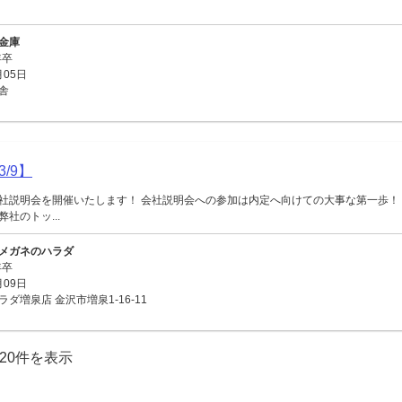
金庫
年卒
月05日
舎
/9】
社説明会を開催いたします！ 会社説明会への参加は内定へ向けての大事な第一歩！
社のトッ...
メガネのハラダ
年卒
月09日
ダ増泉店 金沢市増泉1-16-11
120件を表示