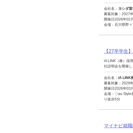
会社名：
ヨシダ宣
募集対象：2027
開催日2026年02
会場：石川県野々市
【27卒学生
iA LINK（
社説明会を開催します
会社名：
iA LIN
募集対象：2029
開催日2026年03
会場：◇au S
り徒歩5分
マイナビ就職