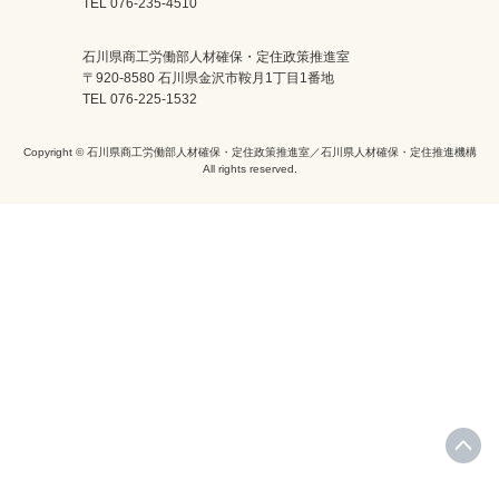
TEL 076-235-4510
石川県商工労働部人材確保・定住政策推進室
〒920-8580 石川県金沢市鞍月1丁目1番地
TEL 076-225-1532
Copyright © 石川県商工労働部人材確保・定住政策推進室／石川県人材確保・定住推進機構
All rights reserved.