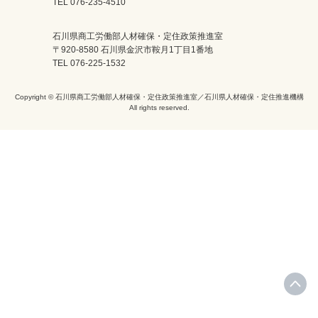
TEL 076-235-4510
石川県商工労働部人材確保・定住政策推進室
〒920-8580 石川県金沢市鞍月1丁目1番地
TEL 076-225-1532
Copyright © 石川県商工労働部人材確保・定住政策推進室／石川県人材確保・定住推進機構
All rights reserved.