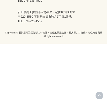
TEL 076-235-4510
石川県商工労働部人材確保・定住政策推進室
〒920-8580 石川県金沢市鞍月1丁目1番地
TEL 076-225-1532
Copyright © 石川県商工労働部人材確保・定住政策推進室／石川県人材確保・定住推進機構
All rights reserved.