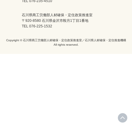
TEL 076-235-4510
石川県商工労働部人材確保・定住政策推進室
〒920-8580 石川県金沢市鞍月1丁目1番地
TEL 076-225-1532
Copyright © 石川県商工労働部人材確保・定住政策推進室／石川県人材確保・定住推進機構
All rights reserved.