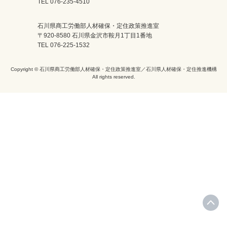
TEL 076-235-4510
石川県商工労働部人材確保・定住政策推進室
〒920-8580 石川県金沢市鞍月1丁目1番地
TEL 076-225-1532
Copyright © 石川県商工労働部人材確保・定住政策推進室／石川県人材確保・定住推進機構
All rights reserved.