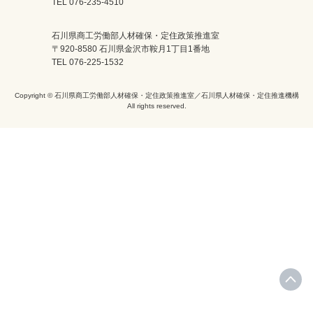
TEL 076-235-4510
石川県商工労働部人材確保・定住政策推進室
〒920-8580 石川県金沢市鞍月1丁目1番地
TEL 076-225-1532
Copyright © 石川県商工労働部人材確保・定住政策推進室／石川県人材確保・定住推進機構
All rights reserved.