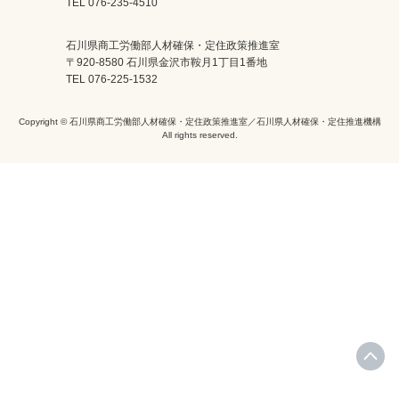
TEL 076-235-4510
石川県商工労働部人材確保・定住政策推進室
〒920-8580 石川県金沢市鞍月1丁目1番地
TEL 076-225-1532
Copyright © 石川県商工労働部人材確保・定住政策推進室／石川県人材確保・定住推進機構
All rights reserved.