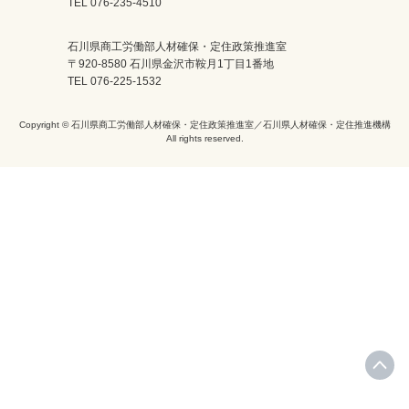
TEL 076-235-4510
石川県商工労働部人材確保・定住政策推進室
〒920-8580 石川県金沢市鞍月1丁目1番地
TEL 076-225-1532
Copyright © 石川県商工労働部人材確保・定住政策推進室／石川県人材確保・定住推進機構
All rights reserved.