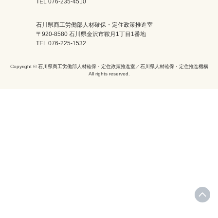
TEL 076-235-4510
石川県商工労働部人材確保・定住政策推進室
〒920-8580 石川県金沢市鞍月1丁目1番地
TEL 076-225-1532
Copyright © 石川県商工労働部人材確保・定住政策推進室／石川県人材確保・定住推進機構
All rights reserved.