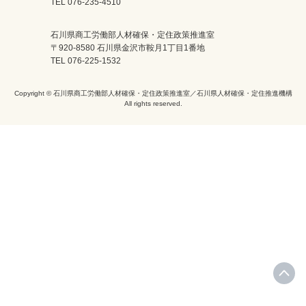
TEL 076-235-4510
石川県商工労働部人材確保・定住政策推進室
〒920-8580 石川県金沢市鞍月1丁目1番地
TEL 076-225-1532
Copyright © 石川県商工労働部人材確保・定住政策推進室／石川県人材確保・定住推進機構
All rights reserved.